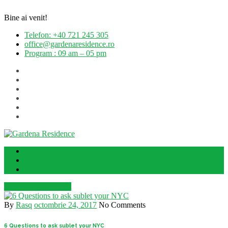
Bine ai venit!
Telefon: +40 721 245 305
office@gardenaresidence.ro
Program : 09 am – 05 pm
Case înșiruite 2025
Ansamblu
Contact
Programează o vizită
By
Rasq
octombrie 24, 2017
No Comments
6 Questions to ask sublet your NYC